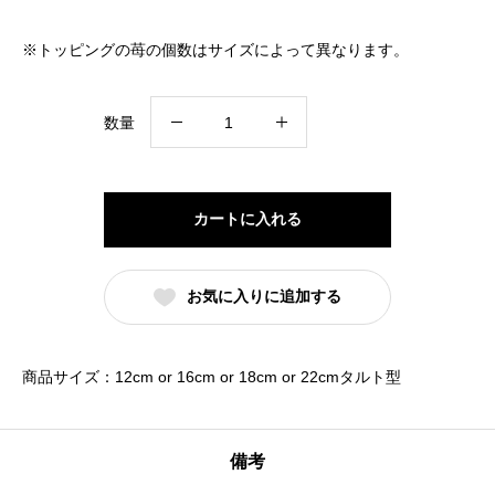
※トッピングの苺の個数はサイズによって異なります。
ス
数量
ト
ロ
ベ
カートに入れる
リ
ー
お気に入りに追加する
×
レ
ア
商品サイズ：12cm or 16cm or 18cm or 22cmタルト型
チ
ー
ズ
備考
(12cm)