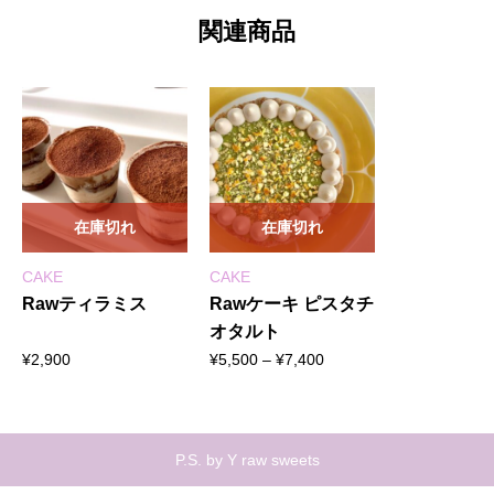
関連商品
在庫切れ
在庫切れ
CAKE
CAKE
Rawティラミス
Rawケーキ ピスタチ
オタルト
価
¥
2,900
¥
5,500
–
¥
7,400
格
帯:
¥5,500
–
P.S. by Y raw sweets
¥7,400