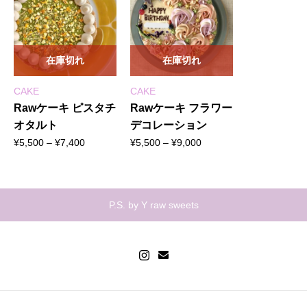
在庫切れ
在庫切れ
CAKE
CAKE
Rawケーキ ピスタチ
Rawケーキ フラワー
オタルト
デコレーション
価
価
¥
5,500
–
¥
7,400
¥
5,500
–
¥
9,000
格
格
帯:
帯:
¥5,500
¥5,500
–
–
P.S. by Y raw sweets
¥7,400
¥9,000