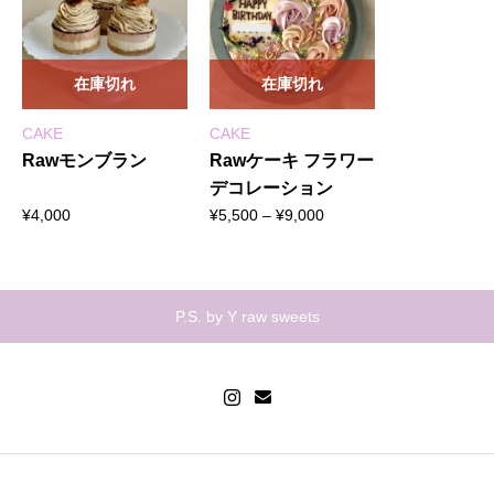
在庫切れ
在庫切れ
CAKE
CAKE
Rawモンブラン
Rawケーキ フラワー
デコレーション
価
¥
4,000
¥
5,500
–
¥
9,000
格
帯:
¥5,500
–
P.S. by Y raw sweets
¥9,000