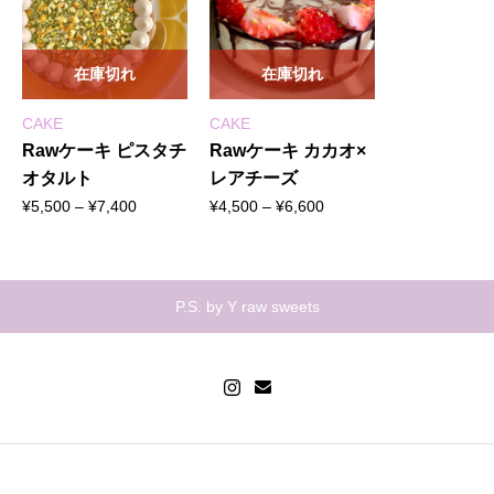
在庫切れ
在庫切れ
CAKE
CAKE
Rawケーキ ピスタチ
Rawケーキ カカオ×
オタルト
レアチーズ
価
価
¥
5,500
–
¥
7,400
¥
4,500
–
¥
6,600
格
格
帯:
帯:
¥5,500
¥4,500
–
–
P.S. by Y raw sweets
¥7,400
¥6,600