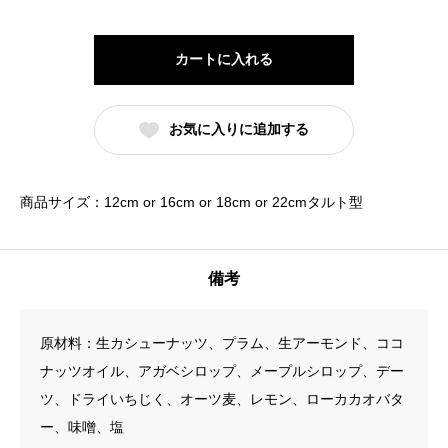
ー
ツ
カートに入れる
Raw
タ
お気に入りに追加する
ル
ト
（18cm）
商品サイズ：12cm or 16cm or 18cm or 22cmタルト型
個
備考
原材料：生カシューナッツ、プラム、生アーモンド、ココ
ナッツオイル、アガベシロップ、メープルシロップ、デー
ツ、ドライいちじく、オーツ麦、レモン、ローカカオバタ
ー、味噌、塩