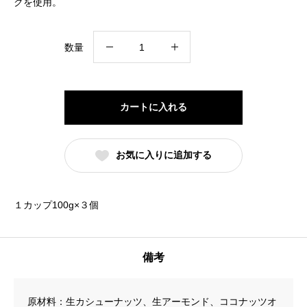
クを使用。
桜
数量
Raw
テ
ィ
カートに入れる
ラ
ミ
お気に入りに追加する
ス
３
～
１カップ100g×３個
４
月
限
備考
定
個
原材料：生カシューナッツ、生アーモンド、ココナッツオ