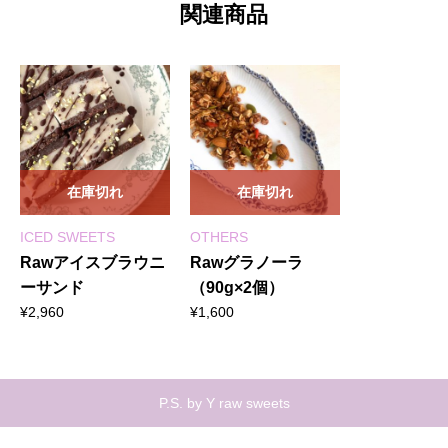
関連商品
在庫切れ
在庫切れ
ICED SWEETS
OTHERS
Rawアイスブラウニ
Rawグラノーラ
ーサンド
（90g×2個）
¥
2,960
¥
1,600
P.S. by Y raw sweets