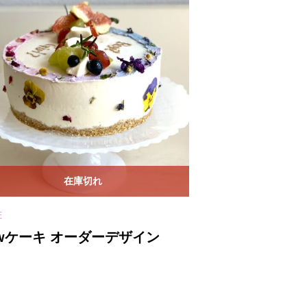
在庫切れ
E
CAKE
awケーキ オーダーデザイン
Rawカスター
¥
6,800