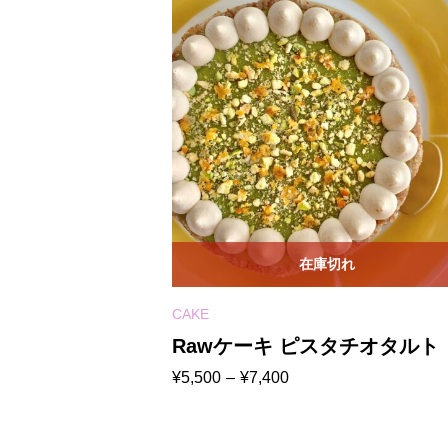
在庫切れ
CAKE
Rawケーキ ピスタチオタルト
価
¥
5,500
–
¥
7,400
格
帯:
¥5,500