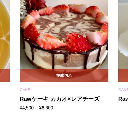
在庫切れ
CAKE
CAK
Rawケーキ カカオ×レアチーズ
R
価
¥
4,500
–
¥
6,600
格
帯:
¥4,500